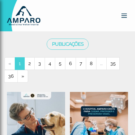
PUBLICAÇÕES
«
1
2
3
4
5
6
7
8
...
35
36
»