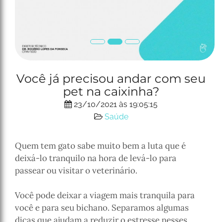
P
N
Você já precisou andar com seu
r
e
pet na caixinha?
e
x
v
t
23/10/2021 às 19:05:15
i
Saúde
o
u
Quem tem gato sabe muito bem a luta que é
s
deixá-lo tranquilo na hora de levá-lo para
passear ou visitar o veterinário.
Você pode deixar a viagem mais tranquila para
você e para seu bichano. Separamos algumas
dicas que ajudam a reduzir o estresse nesses